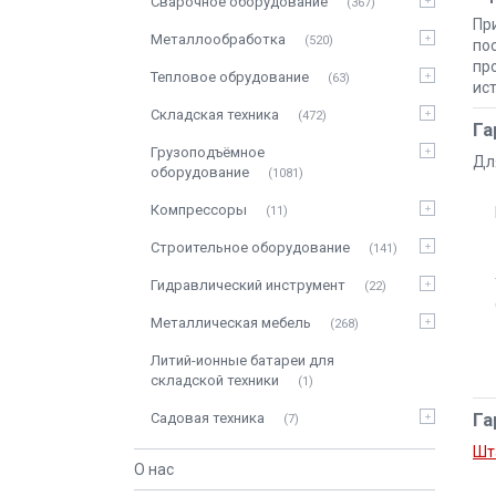
Сварочное оборудование
367
Пр
Металлообработка
520
по
пр
Тепловое обрудование
63
ис
Складская техника
472
Га
Грузоподъёмное
Дл
оборудование
1081
Компрессоры
11
Строительное оборудование
141
Гидравлический инструмент
22
Металлическая мебель
268
Литий-ионные батареи для
складской техники
1
Га
Садовая техника
7
Шт
О нас