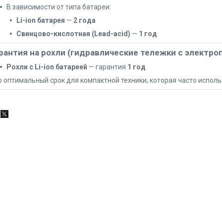
В зависимости от типа батареи:
Li-ion батарея
—
2 года
Свинцово-кислотная (Lead-acid)
—
1 год
рантия на рохли (гидравлические тележки с электро
Рохли с Li-ion батареей
— гарантия
1 год
о оптимальный срок для компактной техники, которая часто исполь