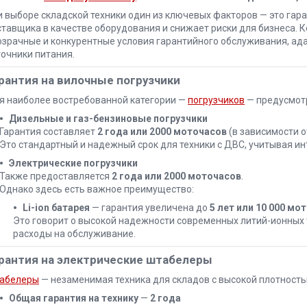
и выборе складской техники один из ключевых факторов — это гар
ставщика в качестве оборудования и снижает риски для бизнеса. 
озрачные и конкурентные условия гарантийного обслуживания, ад
точники питания.
рантия на вилочные погрузчики
я наиболее востребованной категории —
погрузчиков
— предусмот
Дизельные и газ-бензиновые погрузчики
Гарантия составляет
2 года или 2000 моточасов
(в зависимости от
Это стандартный и надежный срок для техники с ДВС, учитывая ин
Электрические погрузчики
Также предоставляется
2 года или 2000 моточасов
.
Однако здесь есть важное преимущество:
Li-ion батарея
— гарантия увеличена до
5 лет или 10 000 мо
Это говорит о высокой надежности современных литий-ионных 
расходы на обслуживание.
рантия на электрические штабелеры
абелеры
— незаменимая техника для складов с высокой плотность
Общая гарантия на технику
—
2 года