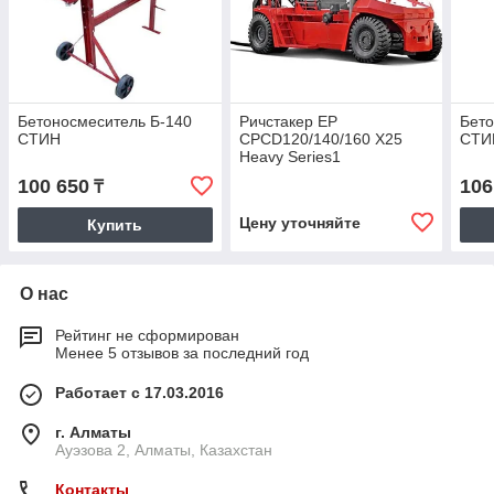
Бетоносмеситель Б-140
Ричстакер EP
Бето
СТИН
CPCD120/140/160 X25
СТИ
Heavy Series1
100 650
106
₸
Цену уточняйте
Купить
О нас
Рейтинг не сформирован
Менее 5 отзывов за последний год
Работает с 17.03.2016
г. Алматы
Ауэзова 2, Алматы, Казахстан
Контакты