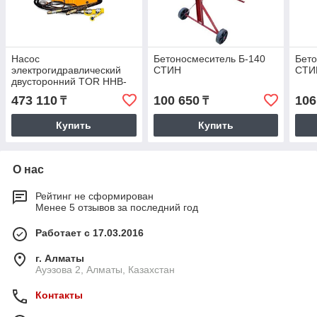
Насос
Бетоносмеситель Б-140
Бето
электрогидравлический
СТИН
СТИ
двусторонний TOR HHB-
630B 220В, 0,75кВт, 8л
473 110
100 650
106
₸
₸
Купить
Купить
О нас
Рейтинг не сформирован
Менее 5 отзывов за последний год
Работает с 17.03.2016
г. Алматы
Ауэзова 2, Алматы, Казахстан
Контакты