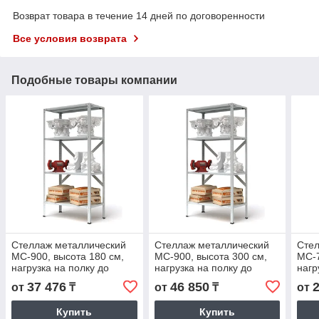
Возврат товара в течение 14 дней по договоренности
Все условия возврата
Подобные товары компании
Стеллаж металлический
Стеллаж металлический
Стел
МС-900, высота 180 см,
МС-900, высота 300 см,
МС-7
нагрузка на полку до
нагрузка на полку до
нагр
200кг, на стеллаж до 900
200кг, на стеллаж до 900
на с
37 476
46 850
от
₸
от
₸
от
кг
кг
Купить
Купить