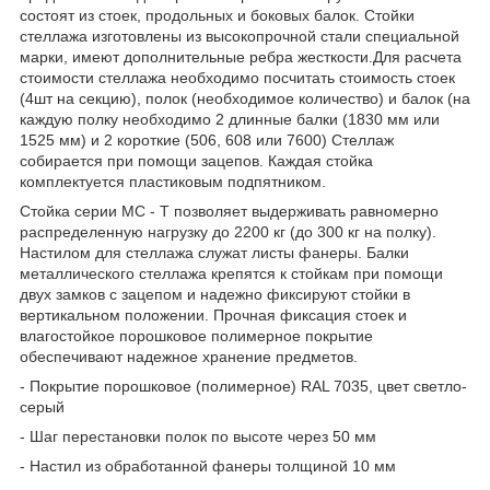
состоят из стоек, продольных и боковых балок. Стойки
стеллажа изготовлены из высокопрочной стали специальной
марки, имеют дополнительные ребра жесткости.Для расчета
стоимости стеллажа необходимо посчитать стоимость стоек
(4шт на секцию), полок (необходимое количество) и балок (на
каждую полку необходимо 2 длинные балки (1830 мм или
1525 мм) и 2 короткие (506, 608 или 7600) Стеллаж
собирается при помощи зацепов. Каждая стойка
комплектуется пластиковым подпятником.
Стойка серии МС - Т позволяет выдерживать равномерно
распределенную нагрузку до 2200 кг (до 300 кг на полку).
Настилом для стеллажа служат листы фанеры. Балки
металлического стеллажа крепятся к стойкам при помощи
двух замков с зацепом и надежно фиксируют стойки в
вертикальном положении. Прочная фиксация стоек и
влагостойкое порошковое полимерное покрытие
обеспечивают надежное хранение предметов.
- Покрытие порошковое (полимерное) RAL 7035, цвет светло-
серый
- Шаг перестановки полок по высоте через 50 мм
- Настил из обработанной фанеры толщиной 10 мм