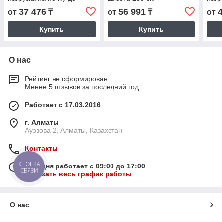
200кг, на стеллаж до 900
200к
37 476
56 991
от
₸
от
₸
от
кг
кг
Купить
Купить
О нас
Рейтинг не сформирован
Менее 5 отзывов за последний год
Работает с 17.03.2016
г. Алматы
Ауэзова 2, Алматы, Казахстан
Контакты
КНОПКА
Сегодня работает с 09:00 до 17:00
СВЯЗИ
Показать весь график работы
О нас