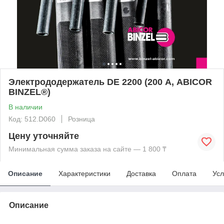
Электрододержатель DE 2200 (200 А, ABICOR
BINZEL®)
В наличии
Код: 512.D060
Розница
Цену уточняйте
Минимальная сумма заказа на сайте — 1 800 ₸
Описание
Характеристики
Доставка
Оплата
Усл
Описание