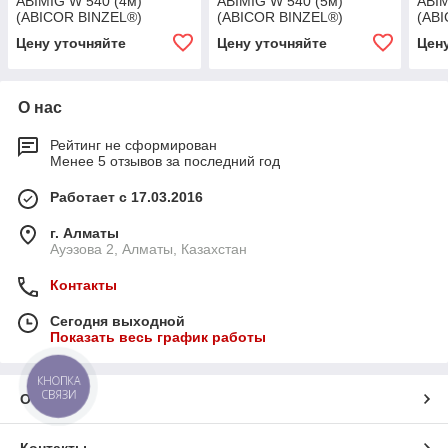
ABIMIG W 540 (4м)
ABIMIG W 540 (5м)
ABIM
(ABICOR BINZEL®)
(ABICOR BINZEL®)
(AB
Цену уточняйте
Цену уточняйте
Цен
О нас
Рейтинг не сформирован
Менее 5 отзывов за последний год
Работает с 17.03.2016
г. Алматы
Ауэзова 2, Алматы, Казахстан
Контакты
Сегодня выходной
Показать весь график работы
КНОПКА
СВЯЗИ
О нас
Контакты