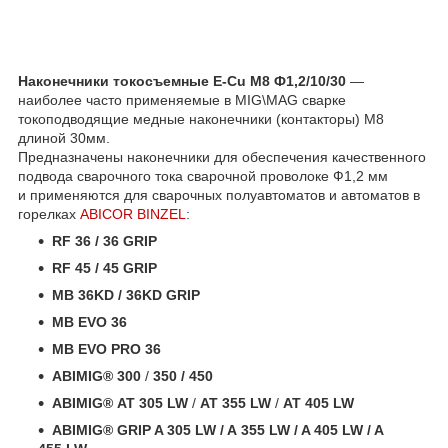
Наконечники токосъемные E-Cu М8 Ф1,2/10/30
―
наиболее часто применяемые в MIG\MAG сварке
токоподводящие медные наконечники (контакторы) М8
длиной 30мм.
Предназначены наконечники для обеспечения качественного
подвода сварочного тока сварочной проволоке Ф1,2 мм
и применяются
для
сварочных
полуавтоматов и автоматов
в
горелках
ABICOR BINZEL
:
RF 36 / 36 GRIP
RF 45 / 45 GRIP
MB 36KD / 36KD GRIP
MB EVO 36
MB EVO PRO 36
ABIMIG® 300
/
350
/ 450
ABIMIG®
AT 305 LW
/
AT 355 LW
/
AT 405 LW
ABIMIG® GRIP A 305 LW
/ A 355 LW / A 405 LW / A