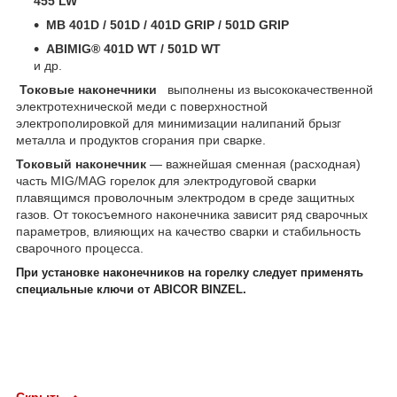
455 LW
MB 401D / 501D / 401D GRIP / 501D GRIP
ABIMIG® 401D WT / 501D WT
и др.
Токовые наконечники
выполнены из высококачественной
электротехнической меди с поверхностной
электрополировкой для минимизации налипаний брызг
металла и продуктов сгорания при сварке.
Токовый наконечник
― важнейшая сменная (расходная)
часть MIG/MAG горелок для электродуговой сварки
плавящимся проволочным электродом в среде защитных
газов. От токосъемного наконечника зависит ряд сварочных
параметров, влияющих на качество сварки и стабильность
сварочного процесса.
При установке наконечников на горелку следует применять
специальные ключи от ABICOR BINZEL.
Скрыть