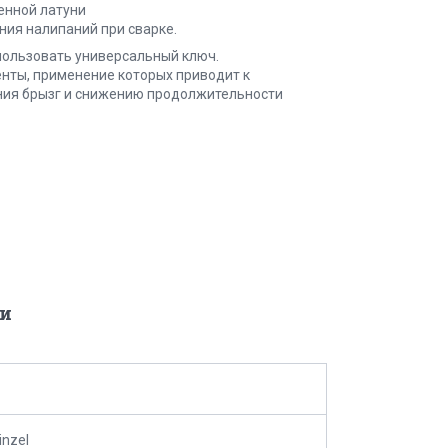
енной латуни
ния налипаний при сварке.
спользовать универсальный ключ.
нты, применение которых приводит к
ния брызг и снижению продолжительности
и
inzel