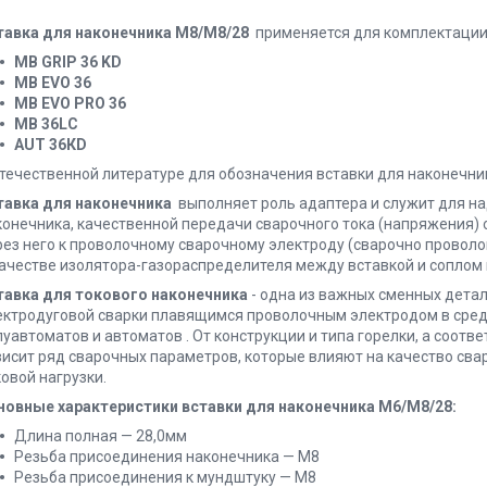
тавка для наконечника М8/М8/28
применяется для комплектации
MB GRIP 36 KD
MB EVO 36
MB EVO PRO 36
МВ 36LC
AUT 36КD
отечественной литературе для обозначения вставки для наконечни
тавка для наконечника
выполняет роль адаптера и служит для н
конечника, качественной передачи сварочного тока (напряжения) от
рез него к проволочному сварочному электроду (сварочно проволок
качестве изолятора-газораспределителя между вставкой и соплом 
тавка для токового наконечника
- одна из важных сменных дета
ектродуговой сварки плавящимся проволочным электродом в среде 
луавтоматов и автоматов . От конструкции и типа горелки, а соотв
висит ряд сварочных параметров, которые влияют на качество свар
овой нагрузки.
новные характеристики
вставки для наконечника М6/М8/28:
Длина полная — 28,0мм
Резьба присоединения наконечника — М8
Резьба присоединения к мундштуку — М8