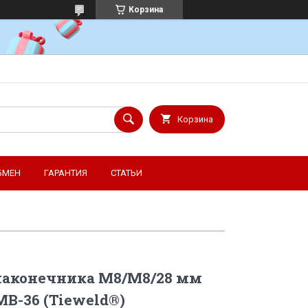
Корзина
Корзина
БМЕН
ГАРАНТИЯ
СТАТЬИ
 наконечника М8/М8/28 мм
МВ-36 (Tieweld®)