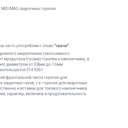
 MIG/MAG сварочных горелок:
ка часто употребляют слово
"свеча".
адежного закрепления токосъемного
 мундштука (гусака) горелки к наконечнику, а
е) диаметром от 0,8мм до 1,6мм.
используется 014.0261.
лей фронтальной части горелок для
защитных газов, т.е. горелок для сварочных
етственно и вставки для токового наконечника
ки, характер, величину и продолжительность