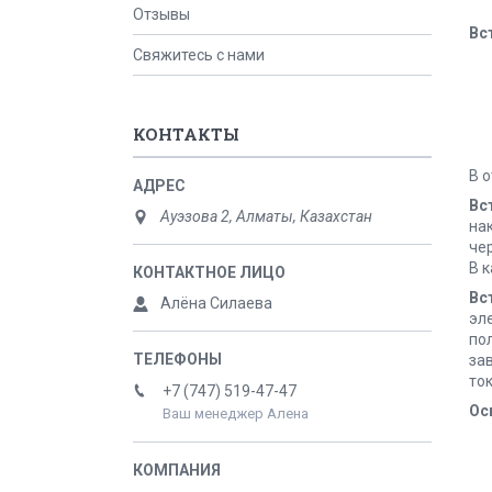
Отзывы
Вс
Свяжитесь с нами
КОНТАКТЫ
В 
Вс
Ауэзова 2, Алматы, Казахстан
на
че
В 
Вс
Алёна Силаева
эл
по
за
ток
+7 (747) 519-47-47
Ос
Ваш менеджер Алена