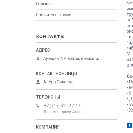
ме
Отзывы
им
тру
Свяжитесь с нами
на
по
эк
КОНТАКТЫ
Ти
ги
ги
Мо
Ауэзова 2, Алматы, Казахстан
ра
дл
Ос
• 
Алёна Силаева
• М
• 
• 
• 
+7 (747) 519-47-47
• Х
Ваш менеджер Алена