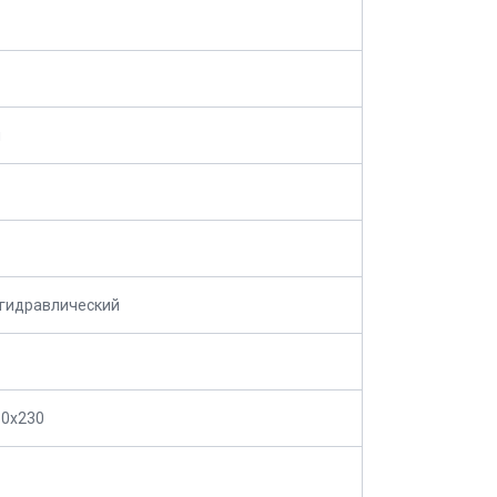
м
 гидравлический
60x230