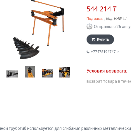
544 214 ₸
Под заказ
Код:
HHW-4J
Отправка с 26 авгу
Купить
+77475194747
возврат товара в тече
чной трубогиб используется для сгибания различных металлически