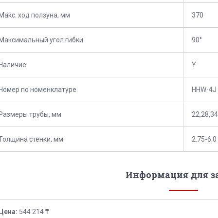
Макс. ход ползуна, мм
370
Максимальный угол гибки
90°
Наличие
Y
Номер по номенклатуре
HHW-4J
Размеры трубы, мм
22,28,34
Толщина стенки, мм
2.75-6.0
Информация для з
Цена:
544 214 ₸