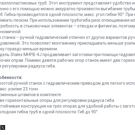
таллопластиковых труб. Этот инструмент представляет удобство и
енно с его помощью можно аккуратно произвести выгибание трубы
б. Гибка производится в одной плоскости, макс. угол гибки 90°. П
бивать песком. При использовании трубогиба риск сплющивания ил
требность в стыковочных элементах – отводах и фитингах, поэтом
ономичной.
п станка – ручной гидравлический отличен от других вариантов руч
дравликой. Это позволяет монтажнику прикладывать меньше усилий
бку гораздо меньше времени.
дель Stalex MHPB-4J продавливает заготовки при помощи гидрав
бочих оправ. Помимо девяти рабочих опор станок имеет две гориз
я регулировки радиуса гиба.
обенности:
Простой ручной станок с гидравлическим приводом для легкого ис
акс. усилие 23 тонн
9 сменных штампов в комплекте
Две горизонтальные опоры для регулировки радиуса гиба
Устойчивая конструкция на трёх опорах для удобной работы с загот
олодная гибка труб в одной плоскости. Гиб до 90°.