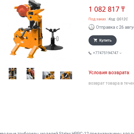
1 082 817 ₸
Под заказ
Код:
QG12C
Отправка с 26 авгу
Купить
+77475194747
возврат товара в тече
иводные труборезы, моделей Stalex HPPC-12 предназначены для р