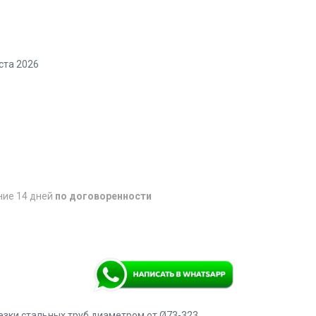
ста 2026
ние 14 дней
по договоренности
езки стальных труб диаметром от Ø73-323