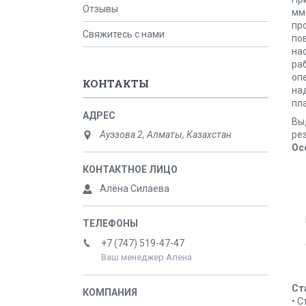
Отзывы
мм
пр
Свяжитесь с нами
по
на
ра
оп
КОНТАКТЫ
на
пл
Вы
рез
Ауэзова 2, Алматы, Казахстан
Ос
Алёна Силаева
+7 (747) 519-47-47
Ваш менеджер Алена
Ст
• С