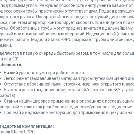
 под прямым углом. Режущая способность инструмента зависит от
оцессе резки трубы практически отсутствует шум. Подвод режущег
воротного рычага. Поворотный рычаг подает режущий диск при по
соса, при этом оператор контролирует скорость подачи диска подк
боты. Обработанные трубы могут предназначаться к дальнейшему
ераций или иных калибровочных операций. Индукционный (асинхро
дёжную работу. Модели Stalex HPPC разрезает трубы с чистой режу
амени.
деляются в первую очередь быстрым резом, в том числе для больш
а под 90°.
обенности:
Низкий уровень шума при работе станка
Легко режет (выдавливает) материал трубы путем смещения диск
Отсутствие абразивной пыли, стружки, искр, или открытого пламе
Быстрая резка (выдавливание) стальной/нержавеющей/чугунно
работа).
Станки нашли широкое применение в операциях с последующим 
операций – таких как резьбовое соединение/сварное соединение.
Прочная и надёжная конструкция для применения в цеху или на 
андартная комплектация:
танок Stalex HPPC