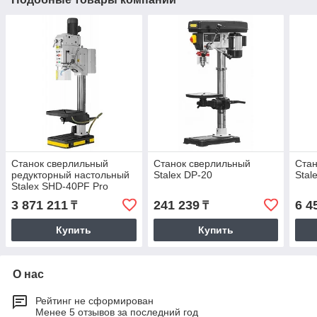
Станок сверлильный
Станок сверлильный
Стан
редукторный настольный
Stalex DP-20
Stal
Stalex SHD-40PF Pro
3 871 211
241 239
6 4
₸
₸
Купить
Купить
О нас
Рейтинг не сформирован
Менее 5 отзывов за последний год