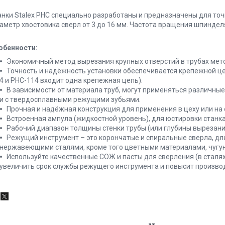
анки Stalex PHC специально разработаны и предназначены для точн
аметр хвостовика сверл от 3 до 16 мм. Частота вращения шпинделя 
обенности:
Экономичный метод вырезания крупных отверстий в трубах мет
Точность и надёжность установки обеспечивается крепежной ц
4 и PHC-114 входит одна крепежная цепь).
В зависимости от материала труб, могут применяться различны
и с твердосплавными режущими зубьями.
Прочная и надёжная конструкция для применения в цеху или на 
Встроенная ампула (жидкостной уровень), для юстировки станка
Рабочий диапазон толщины стенки трубы (или глубины вырезани
Режущий инструмент – это корончатые и спиральные сверла, д
нержавеющими сталями, кроме того цветными материалами, чугун
Используйте качественные СОЖ и пасты для сверления (в сталях
увеличить срок службы режущего инструмента и повысит произво