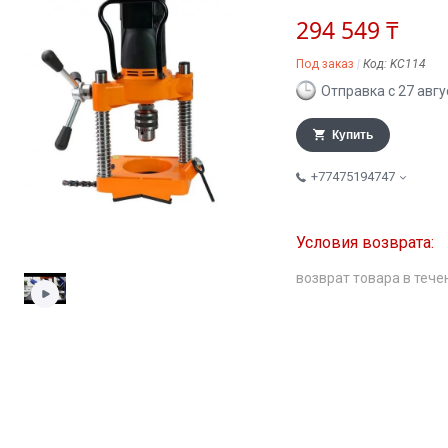
294 549 ₸
Под заказ
Код:
KC114
Отправка с 27 авгу
Купить
+77475194747
возврат товара в тече