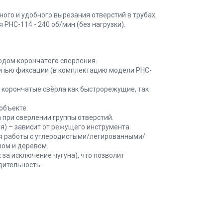
ого и удобного вырезания отверстий в трубах.
PHC-114 - 240 об/мин (без нагрузки).
одом корончатого сверления.
епью фиксации (в комплектацию модели PHC-
е корончатые свёрла как быстрорежущие, так
объекте.
 при сверлении группы отверстий.
я) – зависит от режущего инструмента.
ля работы с углеродистыми/легированными/
ом и деревом.
 за исключение чугуна), что позволит
дительность.