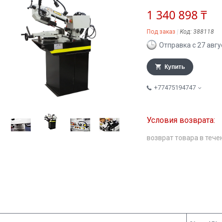
1 340 898 ₸
Под заказ
Код:
388118
Отправка с 27 авгу
Купить
+77475194747
возврат товара в тече