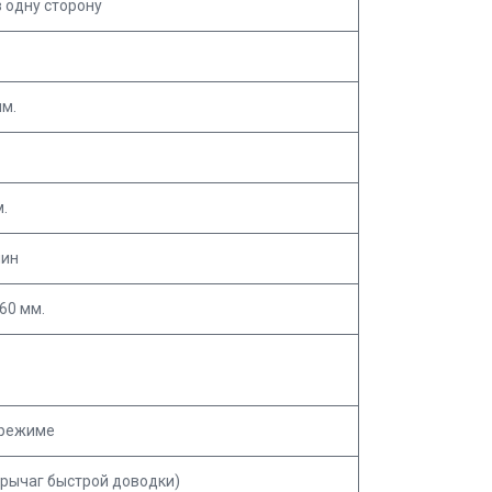
 в одну сторону
мм.
.
мин
60 мм.
 режиме
 рычаг быстрой доводки)