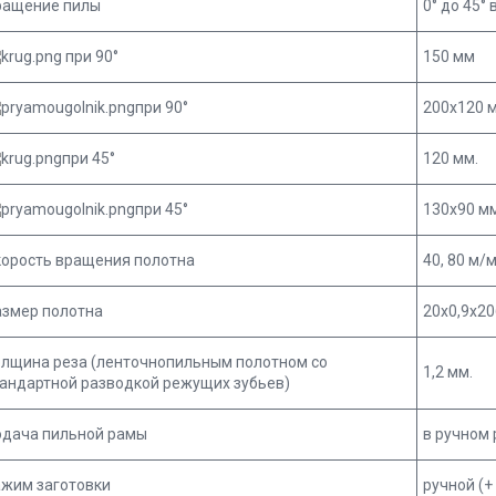
ращение пилы
0° до 45°
при 90°
150 мм
при 90°
200х120 
при 45°
120 мм.
при 45°
130х90 мм
корость вращения полотна
40, 80 м/
азмер полотна
20х0,9х20
олщина реза (ленточнопильным полотном со
1,2 мм.
андартной разводкой режущих зубьев)
одача пильной рамы
в ручном
ажим заготовки
ручной (+