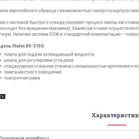
анок европейского образца с возможностью поворота корпуса пилы 
ски с системой быстрого отвода ускоряют процесс смены заготовк
оисходит без вращения маховика). Зажим заготовки осуществляетс
учную. Наличие система СОЖ в стандартной комплектации – позво
дель Stalex BS-215G:
помпа для подачи охлаждающей жидкости
шкала для регулировки угла реза
стационарная стальная станина с возможностью крепления к по
лампа местного освещения
поворотная рама
Характеристик
Основные атрибуты