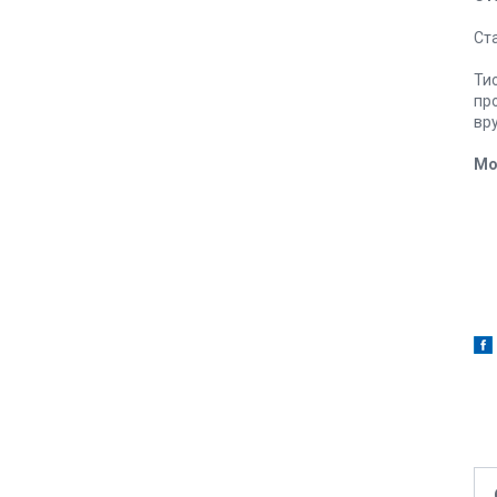
Ст
Ти
пр
вр
Мо