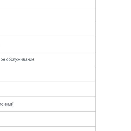
м
ное обслуживание
лонный