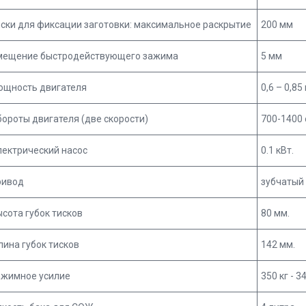
ски для фиксации заготовки: максимальное раскрытие
200 мм
мещение быстродействующего зажима
5 мм
ощность двигателя
0,6 – 0,85
ороты двигателя (две скорости)
700-1400
лектрический насос
0.1 кВт.
ривод
зубчатый
сота губок тисков
80 мм.
ина губок тисков
142 мм.
ажимное усилие
350 кг - 3