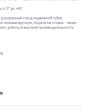
от 0° до +45°.
и (ускоренный отвод подвижной губки
я тисками вручную, подача заготовки - также
ляет добиться высокой производительности.
лу
и