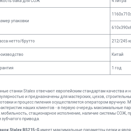
мкость бака для СОЖ
4 литра
1160х710х
азмер упаковки
610х390х6
сса нетто/брутто
212/245 к
роизводство
Китай
арантия
1 год
чные станки Stalex отвечают европейским стандартам качества и 
пулярностью и предназначены для мастерских, цехов, строительн
готовки и процесс пиления осуществляется оператором вручную. 
рактеристик наших клиентов - в первую очередь максимальные пар
к мобильность, стационарное исполнение, наличие системы СОЖ, п
и зубчатого привода.
анок Stalex BS215-G
имеет максимальные параметры резки и явля