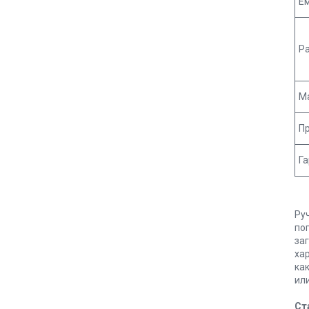
Е
Р
Ма
П
Г
Ру
по
за
ха
ка
ил
Ст