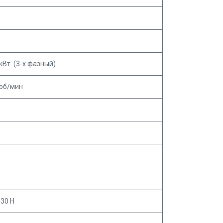
 кВт. (3-х фазный)
 об/мин
430 Н