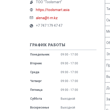
ТОО "Toolsmart"
Ти
https://toolsmart.asia
alena@t-m.kz
С
+7 747 179 47 47
М
Об
ГРАФИК РАБОТЫ
Э
Понедельник
09:00
17:00
Вторник
09:00
17:00
П
Среда
09:00
17:00
Вы
Четверг
09:00
17:00
Дл
Пятница
09:00
17:00
Суббота
Выходной
З
Воскресенье
Выходной