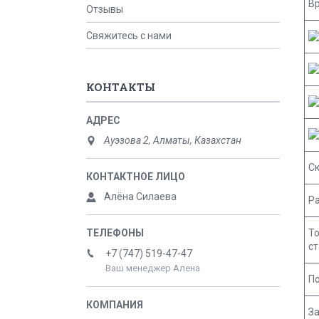
В
Отзывы
Свяжитесь с нами
КОНТАКТЫ
Ауэзова 2, Алматы, Казахстан
С
Алёна Силаева
Р
Т
ст
+7 (747) 519-47-47
Ваш менеджер Алена
П
З