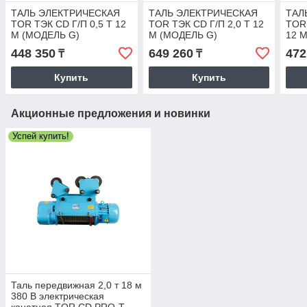
ТАЛЬ ЭЛЕКТРИЧЕСКАЯ
ТАЛЬ ЭЛЕКТРИЧЕСКАЯ
ТАЛ
TOR ТЭК CD Г/П 0,5 Т 12
TOR ТЭК CD Г/П 2,0 Т 12
TOR 
М (МОДЕЛЬ G)
М (МОДЕЛЬ G)
12 
448 350
649 260
472
₸
₸
Купить
Купить
Акционные предложения и новинки
Успей купить!
Таль передвижная 2,0 т 18 м
380 В электрическая
канатная TOR CD PRO-T