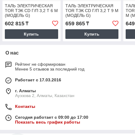
ТАЛЬ ЭЛЕКТРИЧЕСКАЯ
ТАЛЬ ЭЛЕКТРИЧЕСКАЯ
ТАЛ
TOR ТЭК CD Г/П 3,2 Т 6 М
TOR ТЭК CD Г/П 3,2 Т 9 М
TOR 
(МОДЕЛЬ G)
(МОДЕЛЬ G)
М (
602 815
659 865
649
₸
₸
Купить
Купить
О нас
Рейтинг не сформирован
Менее 5 отзывов за последний год
Работает с 17.03.2016
г. Алматы
Ауэзова 2, Алматы, Казахстан
Контакты
Сегодня работает с 09:00 до 17:00
Показать весь график работы