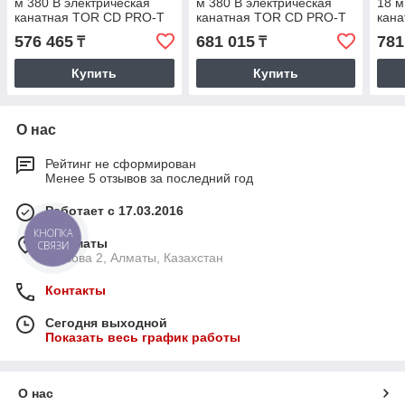
м 380 В электрическая
м 380 В электрическая
18 м
канатная TOR CD PRO-T
канатная TOR CD PRO-T
кан
(усиленный двигатель и
(усиленный двигатель и
(уси
576 465
681 015
781
₸
₸
редуктор)
редуктор)
реду
Купить
Купить
О нас
Рейтинг не сформирован
Менее 5 отзывов за последний год
Работает с 17.03.2016
КНОПКА
г. Алматы
СВЯЗИ
Ауэзова 2, Алматы, Казахстан
Контакты
Сегодня выходной
Показать весь график работы
О нас