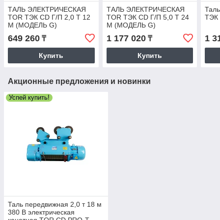
ТАЛЬ ЭЛЕКТРИЧЕСКАЯ
ТАЛЬ ЭЛЕКТРИЧЕСКАЯ
Таль
TOR ТЭК CD Г/П 2,0 Т 12
TOR ТЭК CD Г/П 5,0 Т 24
ТЭК 
М (МОДЕЛЬ G)
М (МОДЕЛЬ G)
649 260
1 177 020
1 3
₸
₸
Купить
Купить
Акционные предложения и новинки
Успей купить!
Таль передвижная 2,0 т 18 м
380 В электрическая
канатная TOR CD PRO-T