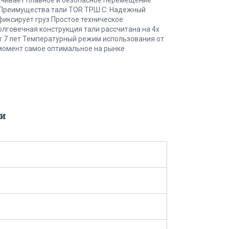
 м Преимущества тали TOR ТРШ C: Надежный
фиксирует груз Простое техническое
олговечная конструкция тали рассчитана на 4х
т 7 лет Температурный режим использования от
момент самое оптимальное на рынке
и