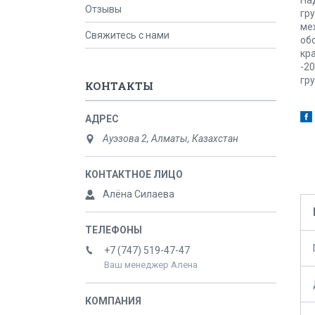
Отзывы
гр
ме
Свяжитесь с нами
об
кр
-2
гр
КОНТАКТЫ
Ауэзова 2, Алматы, Казахстан
Алёна Силаева
+7 (747) 519-47-47
Ваш менеджер Алена