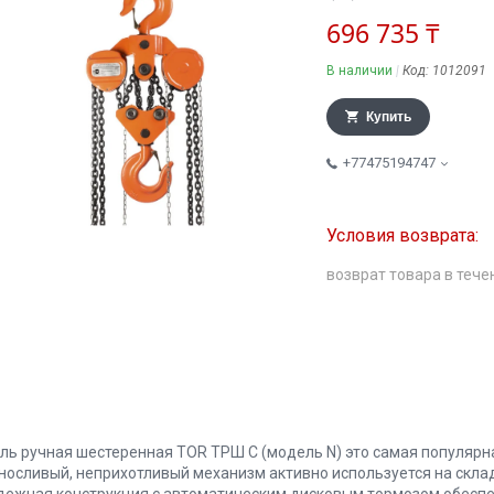
696 735 ₸
В наличии
Код:
1012091
Купить
+77475194747
возврат товара в тече
аль ручная шестеренная TOR ТРШ C (модель N) это самая популярн
носливый, неприхотливый механизм активно используется на склад
дежная конструкция с автоматическим дисковым тормозом обесп