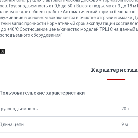
узов. Грузоподъемность от 0,5 до 50 т Высота подъема от 3 до 18
ханизм не дает сбоев в работе Автоматический тормоз безопасно 
служивание в основном заключается в очистке отгрызи и смазке Д
атный запас прочности Нормативный срок эксплуатации составляе
0 до +40°C Соотношение цена/качество моделей ТРШ С на данный 
узоподъемного оборудования"
Характеристик
Пользовательские характеристики
Грузоподъёмность
20 т
Длина цепи
9 м