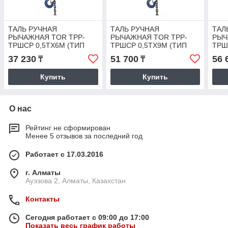
ТАЛЬ РУЧНАЯ
ТАЛЬ РУЧНАЯ
ТАЛ
РЫЧАЖНАЯ TOR ТРР-
РЫЧАЖНАЯ TOR ТРР-
РЫЧ
ТРШСР 0,5ТХ6М (ТИП
ТРШСР 0,5ТХ9М (ТИП
ТРШ
HSH)
HSH)
HSH
37 230
51 700
56 
₸
₸
Купить
Купить
О нас
Рейтинг не сформирован
Менее 5 отзывов за последний год
Работает с 17.03.2016
г. Алматы
Ауэзова 2, Алматы, Казахстан
Контакты
Сегодня работает с 09:00 до 17:00
Показать весь график работы