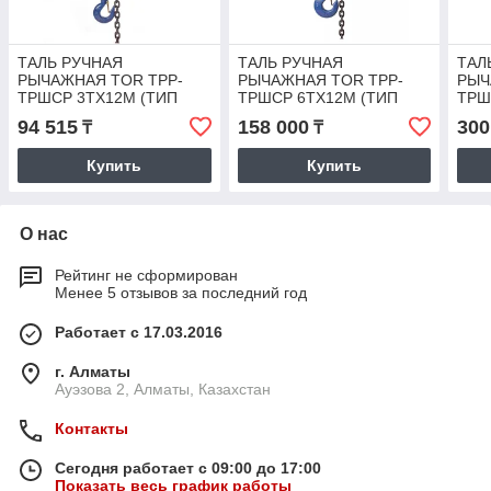
ТАЛЬ РУЧНАЯ
ТАЛЬ РУЧНАЯ
ТАЛ
РЫЧАЖНАЯ TOR ТРР-
РЫЧАЖНАЯ TOR ТРР-
РЫЧ
ТРШСР 3ТХ12М (ТИП
ТРШСР 6ТХ12М (ТИП
ТРШ
HSH)
HSH)
HSH
94 515
158 000
300
₸
₸
Купить
Купить
О нас
Рейтинг не сформирован
Менее 5 отзывов за последний год
Работает с 17.03.2016
г. Алматы
Ауэзова 2, Алматы, Казахстан
Контакты
Сегодня работает с 09:00 до 17:00
Показать весь график работы