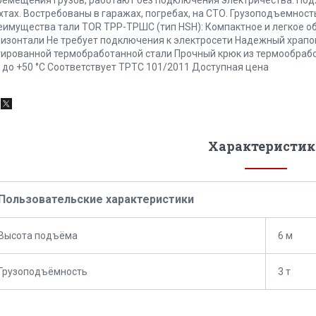
тах. Востребованы в гаражах, погребах, на СТО. Грузоподъемность 
еимущества тали TOR ТРР-ТРШС (тип HSH): Компактное и легкое о
ризонтали Не требует подключения к электросети Надежный храпо
гированной термобработанной стали Прочный крюк из термообрабо
0 до +50 °C Соответствует ТРТС 101/2011 Доступная цена
Характеристик
Пользовательские характеристики
Высота подъёма
6 м
Грузоподъёмность
3 т