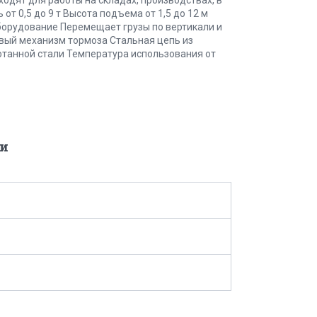
от 0,5 до 9 т Высота подъема от 1,5 до 12 м
борудование Перемещает грузы по вертикали и
вый механизм тормоза Стальная цепь из
танной стали Температура использования от
и