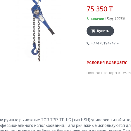
75 350 ₸
В наличии
Код:
10236
Купить
+77475194747
возврат товара в тече
ли ручные рычажные TOR ТРР-ТРШС (тип HSH) универсальный и на
офессионального использования. Тали рычажные используются для
ремещения грузов, работают без подключения электричества. Подх