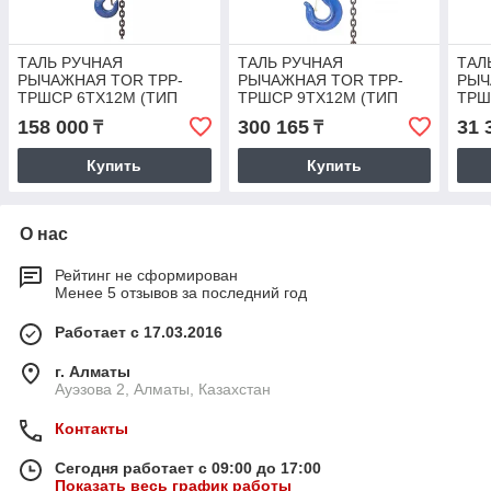
ТАЛЬ РУЧНАЯ
ТАЛЬ РУЧНАЯ
ТАЛ
РЫЧАЖНАЯ TOR ТРР-
РЫЧАЖНАЯ TOR ТРР-
РЫЧ
ТРШСР 6ТХ12М (ТИП
ТРШСР 9ТХ12М (ТИП
ТРШ
HSH)
HSH)
HSH
158 000
300 165
31 
₸
₸
Купить
Купить
О нас
Рейтинг не сформирован
Менее 5 отзывов за последний год
Работает с 17.03.2016
г. Алматы
Ауэзова 2, Алматы, Казахстан
Контакты
Сегодня работает с 09:00 до 17:00
Показать весь график работы