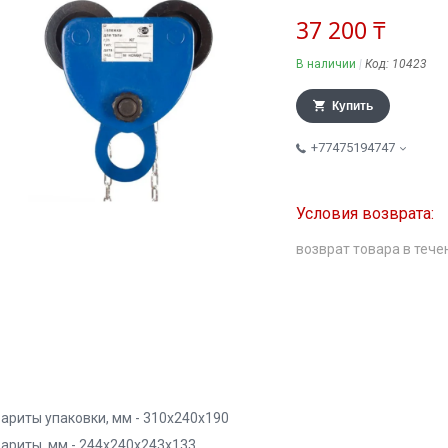
37 200 ₸
В наличии
Код:
10423
Купить
+77475194747
возврат товара в тече
бариты упаковки, мм - 310x240x190
бариты, мм - 244х240х243х133