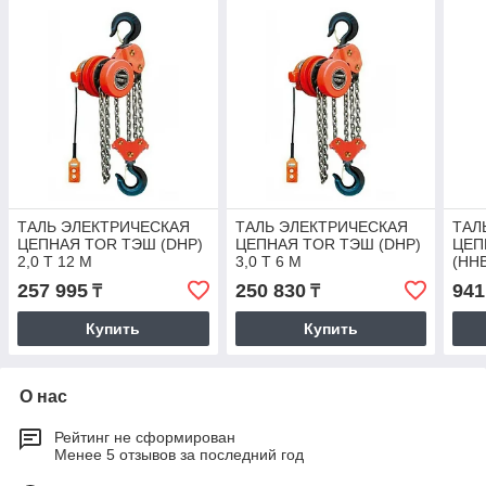
ТАЛЬ ЭЛЕКТРИЧЕСКАЯ
ТАЛЬ ЭЛЕКТРИЧЕСКАЯ
ТАЛ
ЦЕПНАЯ TOR ТЭШ (DHP)
ЦЕПНАЯ TOR ТЭШ (DHP)
ЦЕП
2,0 Т 12 М
3,0 Т 6 М
(HHB
257 995
250 830
941
₸
₸
Купить
Купить
О нас
Рейтинг не сформирован
Менее 5 отзывов за последний год