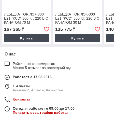
ЛЕБЕДКА TOR ЛЭК-300
ЛЕБЕДКА TOR ЛЭК-300
ЛЕБ
E21 (KCD) 300 КГ, 220 В С
E21 (KCD) 300 КГ, 220 В С
E21 
КАНАТОМ 70 М
КАНАТОМ 30 М
КАН
167 365
135 775
140
₸
₸
Купить
Купить
О нас
Рейтинг не сформирован
Менее 5 отзывов за последний год
Работает с 17.03.2016
г. Алматы
Ауэзова 2, Алматы, Казахстан
Контакты
Сегодня работает с 09:00 до 17:00
Показать весь график работы