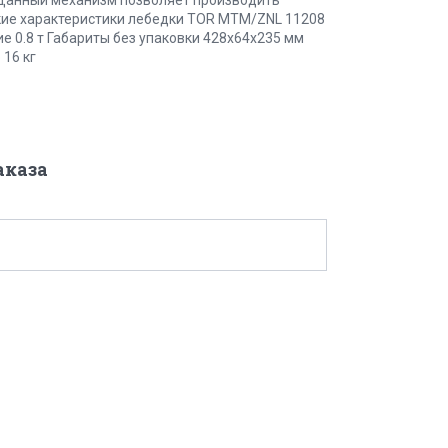
еские характеристики лебедки TOR МТМ/ZNL 11208
 0.8 т Габариты без упаковки 428х64х235 мм
16 кг
аказа