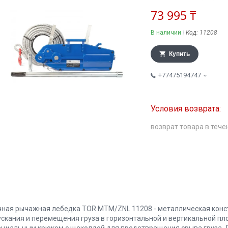
73 995 ₸
В наличии
Код:
11208
Купить
+77475194747
возврат товара в тече
чная рычажная лебедка TOR МТМ/ZNL 11208 - металлическая конс
ускания и перемещения груза в горизонтальной и вертикальной пл
ециальным крюком с щеколдой для предотвращения срыва груза.