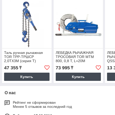
Таль ручная рычажная
ЛЕБЕДКА РЫЧАЖНАЯ
ЛЕБ
TOR ТРР-ТРШСР
ТРОСОВАЯ TOR МТМ
РЫЧ
2,0ТХ3М (серия T)
800, 0,8 Т, L=20М
QSS2
ДЛИ
47 355
73 995
13 
₸
₸
Купить
Купить
О нас
Рейтинг не сформирован
Менее 5 отзывов за последний год