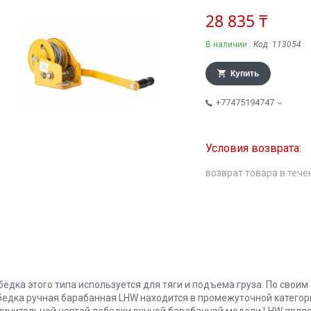
28 835 ₸
В наличии
Код:
113054
Купить
+77475194747
возврат товара в тече
бёдка этого типа используется для тяги и подъема груза. По своим
бедка ручная барабанная LHW находится в промежуточной катего
личительной чертой лебедки ручной барабанной модели LHW являе