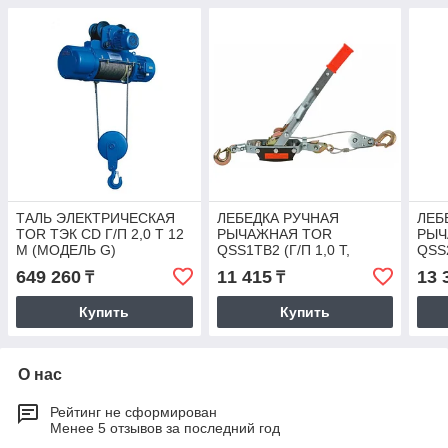
ТАЛЬ ЭЛЕКТРИЧЕСКАЯ
ЛЕБЕДКА РУЧНАЯ
ЛЕБ
TOR ТЭК CD Г/П 2,0 Т 12
РЫЧАЖНАЯ TOR
РЫЧ
М (МОДЕЛЬ G)
QSS1TB2 (Г/П 1,0 Т,
QSS2
ДЛИНА ТРОСА 2,4 М)
ДЛИ
649 260
11 415
13 
₸
₸
Купить
Купить
О нас
Рейтинг не сформирован
Менее 5 отзывов за последний год