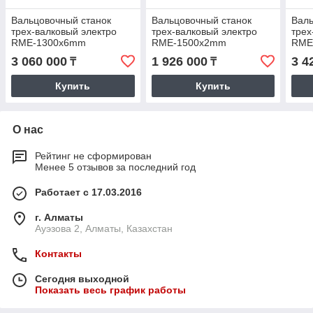
Вальцовочный станок
Вальцовочный станок
Валь
трех-валковый электро
трех-валковый электро
трех
RME-1300x6mm
RME-1500x2mm
RME
3 060 000
1 926 000
3 4
₸
₸
Купить
Купить
О нас
Рейтинг не сформирован
Менее 5 отзывов за последний год
Работает с 17.03.2016
г. Алматы
Ауэзова 2, Алматы, Казахстан
Контакты
Сегодня выходной
Показать весь график работы