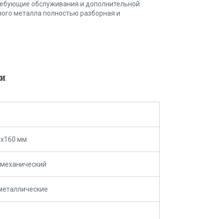
ребующие обслуживания и дополнительной
ного металла полностью разборная и
и
0х160 мм
омеханический
металлические