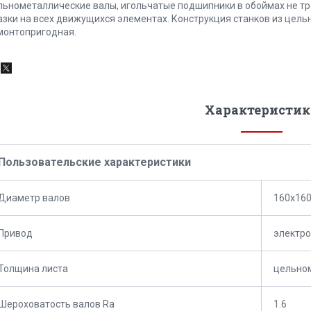
льнометаллические валы, игольчатые подшипники в обоймах не т
азки на всех движущихся элементах. Конструкция станков из цель
монтопригодная.
Характеристик
Пользовательские характеристики
Диаметр валов
160х16
Привод
электр
Толщина листа
цельно
Шероховатость валов Ra
1.6