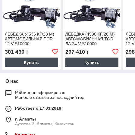
ЛЕБЕДКА (4536 КГ/28 М)
ЛЕБЕДКА (4536 КГ/28 М)
ЛЕБЕ
АВТОМОБИЛЬНАЯ TOR
АВТОМОБИЛЬНАЯ TOR
АВТ
12 V S10000
ЛА 24 V S10000
12 V
301 430
297 410
298
₸
₸
Купить
Купить
О нас
Рейтинг не сформирован
Менее 5 отзывов за последний год
Работает с 17.03.2016
г. Алматы
Ауэзова 2, Алматы, Казахстан
Контакты