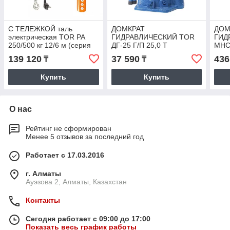
С ТЕЛЕЖКОЙ таль
ДОМКРАТ
ДОМ
электрическая TOR PA
ГИДРАВЛИЧЕСКИЙ TOR
ГИД
250/500 кг 12/6 м (серия
ДГ-25 Г/П 25,0 Т
MHC
T)
139 120
37 590
436
₸
₸
Купить
Купить
О нас
Рейтинг не сформирован
Менее 5 отзывов за последний год
Работает с 17.03.2016
г. Алматы
Ауэзова 2, Алматы, Казахстан
Контакты
Сегодня работает с 09:00 до 17:00
Показать весь график работы