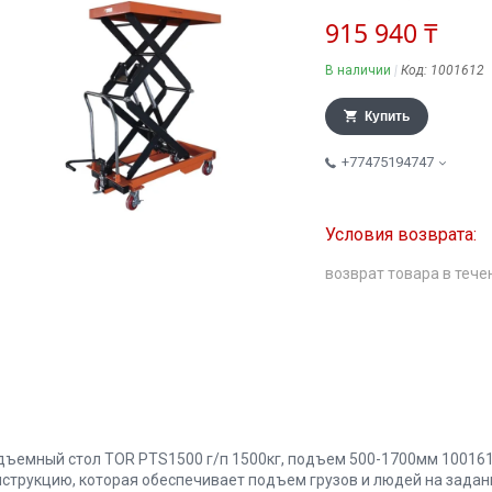
915 940 ₸
В наличии
Код:
1001612
Купить
+77475194747
возврат товара в тече
дъемный cтол TOR PTS1500 г/п 1500кг, подъем 500-1700мм 10016
нструкцию, которая обеспечивает подъем грузов и людей на задан