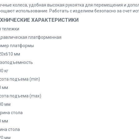
очные колеса, удобная высокая рукоятка для перемещения и допо
рощают использование. Работать с изделием безопасно за счет исп
ЕХНИЧЕСКИЕ ХАРАКТЕРИСТИКИ
п тележки
дравлическая платформенная
змер платформы
20х610 мм
узоподъемность
0 кг
сота подъема (min)
0 мм
сота подъема (max)
00 мм
рина стола
0 мм
ина стола
20 мм