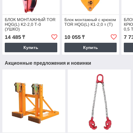
БЛОК МОНТАЖНЫЙ TOR
Блок монтажный с крюком
БЛО
HQG(L) K2-2,0 Т-0
TOR HQG(L) K1-2,0 т (T)
КРЮ
(УШКО)
0,5 
14 485
10 055
7 7
₸
₸
Купить
Купить
Акционные предложения и новинки