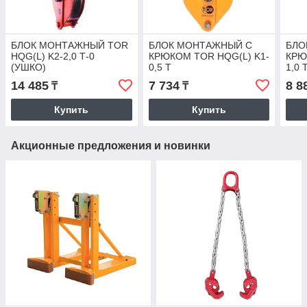
БЛОК МОНТАЖНЫЙ TOR
БЛОК МОНТАЖНЫЙ С
БЛО
HQG(L) K2-2,0 Т-0
КРЮКОМ TOR HQG(L) K1-
КРЮ
(УШКО)
0,5 Т
1,0 
14 485
7 734
8 8
₸
₸
Купить
Купить
Акционные предложения и новинки