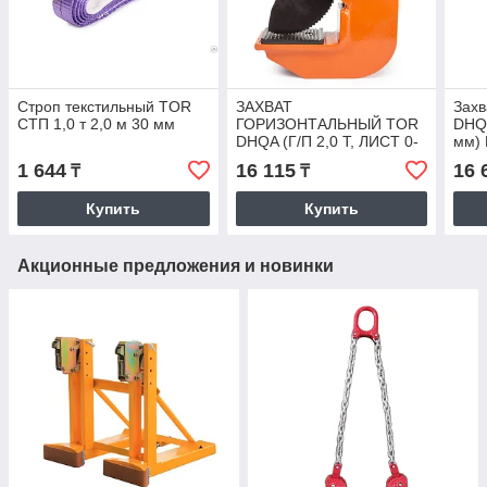
Строп текстильный TOR
ЗАХВАТ
Захв
СТП 1,0 т 2,0 м 30 мм
ГОРИЗОНТАЛЬНЫЙ TOR
DHQL
DHQA (Г/П 2,0 Т, ЛИСТ 0-
мм)
40 ММ)
1 644
16 115
16 
₸
₸
Купить
Купить
Акционные предложения и новинки