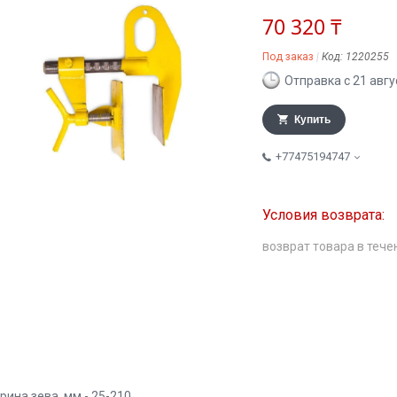
70 320 ₸
Под заказ
Код:
1220255
Отправка с 21 авгу
Купить
+77475194747
возврат товара в тече
рина зева, мм - 25-210