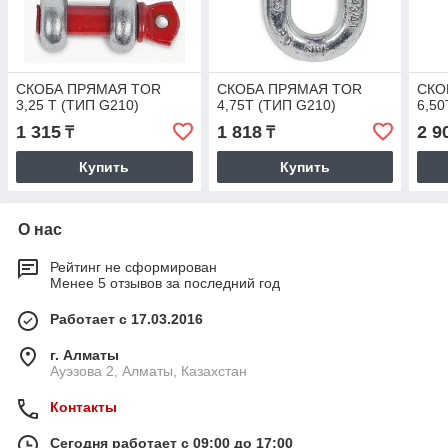
СКОБА ПРЯМАЯ TOR
СКОБА ПРЯМАЯ TOR
СКО
3,25 Т (ТИП G210)
4,75Т (ТИП G210)
6,50
1 315
1 818
2 9
₸
₸
Купить
Купить
О нас
Рейтинг не сформирован
Менее 5 отзывов за последний год
Работает с 17.03.2016
г. Алматы
Ауэзова 2, Алматы, Казахстан
Контакты
Сегодня работает с 09:00 до 17:00