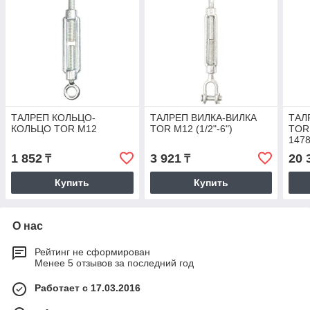
ТАЛРЕП КОЛЬЦО-
ТАЛРЕП ВИЛКА-ВИЛКА
ТАЛ
КОЛЬЦО TOR М12
TOR М12 (1/2"-6")
TOR 
147
1 852
3 921
20 
₸
₸
Купить
Купить
О нас
Рейтинг не сформирован
Менее 5 отзывов за последний год
Работает с 17.03.2016