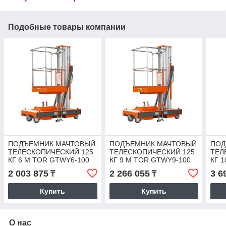
Подобные товары компании
ПОДЪЕМНИК МАЧТОВЫЙ
ПОДЪЕМНИК МАЧТОВЫЙ
ПОД
ТЕЛЕСКОПИЧЕСКИЙ 125
ТЕЛЕСКОПИЧЕСКИЙ 125
ТЕЛ
КГ 6 М TOR GTWY6-100
КГ 9 М TOR GTWY9-100
КГ 
DC 1-МАЧТОВЫЙ
DC 1-МАЧТОВЫЙ
200
2 003 875
2 266 055
3 6
₸
₸
(АВТОНОМНЫЙ) (G)
(АВТОНОМНЫЙ) (G)
(АВ
Купить
Купить
О нас