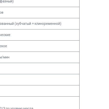
х фазный)
ов
ованный (зубчатый + клиноременной)
ческие
ское
 м/мин
2/3 по уровню масла