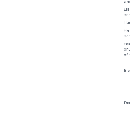
ди
Дв
вв
Пи
На
по
та
оп
об
В 
Ос