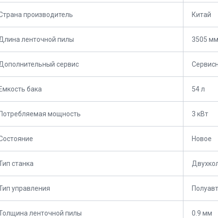
Страна производитель
Китай
Длина ленточной пилы
3505 м
Дополнительный сервис
Сервис
Емкость бака
54 л
Потребляемая мощность
3 кВт
Состояние
Новое
Тип станка
Двухко
Тип управления
Полуав
Толщина ленточной пилы
0.9 мм