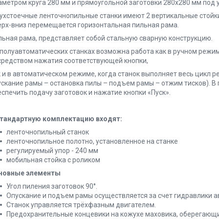
аметром круга 280 мм и прямоугольной заготовки 280x280 мм под у
ухстоечные ленточнопильные станки имеют 2 вертикальные стойки
ерх-вниз перемещается горизонтальная пильная рама.
льная рама, представляет собой стальную сварную конструкцию.
 полуавтоматических станках возможна работа как в ручном режи
средством нажатия соответствующей кнопки,
к и в автоматическом режиме, когда станок выполняет весь цикл р
ускание рамы – остановка пилы – подъем рамы – отжим тисков). 
еспечить подачу заготовок и нажатие кнопки «Пуск».
стандартную комплектацию входят:
ленточнопильный станок
ленточнопильное полотно, установленное на станке
регулируемый упор - 240 мм
мобильная стойка с роликом
новные элементы
Угол пиления заготовок 90°.
Опускание и подъем рамы осуществляется за счет гидравлики 
Станок управляется трёхфазным двигателем.
Предохранительные концевики на кожухе маховика, оберегающие