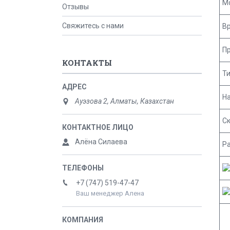
М
Отзывы
Свяжитесь с нами
В
П
КОНТАКТЫ
Т
Н
Ауэзова 2, Алматы, Казахстан
Ск
Алёна Силаева
Р
+7 (747) 519-47-47
Ваш менеджер Алена