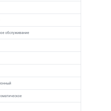
м
ное обслуживание
лонный
томатическое