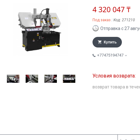
4 320 047 ₸
Под заказ
Код:
271210
Отправка с 27 авгу
Купить
+77475194747
возврат товара в тече