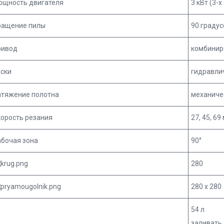
ощность двигателя
3 кВт (3-
ращение пилы
90 градус
ривод
комбинир
иски
гидравли
атяжение полотна
механиче
орость резания
27, 45, 69
абочая зона
90°
280
280 х 280
54 л
заливать 