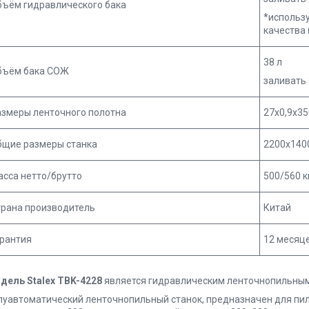
бъём гидравлического бака
*использ
качества 
38 л
бъём бака СОЖ
заливать
азмеры ленточного полотна
27х0,9х3
бщие размеры станка
2200х140
сса нетто/брутто
500/560 к
трана производитель
Китай
арантия
12 месяц
дель Stalex TBK-4228
является гидравлическим ленточнопильным 
луавтоматический ленточнопильный станок, предназначен для пил