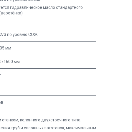
уется гидравлическое масло стандартного
(веретёнка)
 2/3 по уровню СОЖ
505 мм
0х1600 мм
г
ев
станком, колонного двухстоечного типа.
ения труб и сплошных заготовок, максимальным