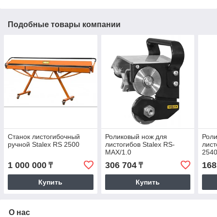
Подобные товары компании
Станок листогибочный
Роликовый нож для
Роли
ручной Stalex RS 2500
листогибов Stalex RS-
лист
MAX/1.0
254
1 000 000
306 704
168
₸
₸
Купить
Купить
О нас