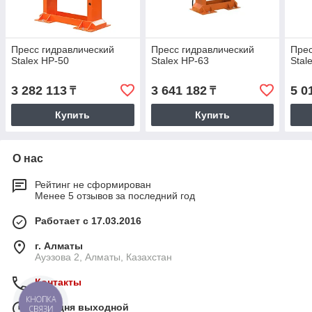
Пресс гидравлический
Пресс гидравлический
Прес
Stalex HP-50
Stalex HP-63
Stal
3 282 113
3 641 182
5 0
₸
₸
Купить
Купить
О нас
Рейтинг не сформирован
Менее 5 отзывов за последний год
Работает с 17.03.2016
г. Алматы
Ауэзова 2, Алматы, Казахстан
Контакты
КНОПКА
Сегодня выходной
СВЯЗИ