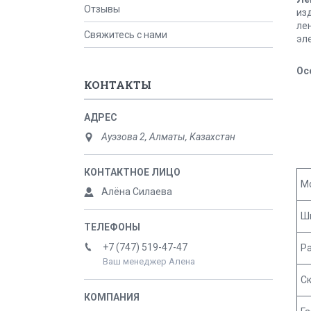
Отзывы
из
ле
Свяжитесь с нами
эл
Ос
КОНТАКТЫ
Ауэзова 2, Алматы, Казахстан
М
Алёна Силаева
Ш
+7 (747) 519-47-47
Р
Ваш менеджер Алена
С