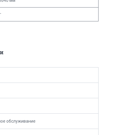
х640 мм
г
и
ное обслуживание