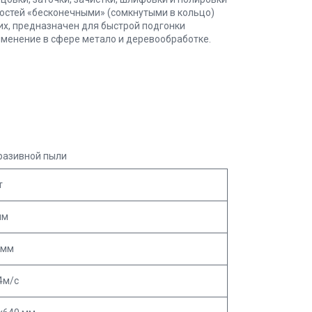
ностей «бесконечными» (сомкнутыми в кольцо)
их, предназначен для быстрой подгонки
менение в сфере метало и деревообработке.
разивной пыли
т
мм
 мм
34м/с