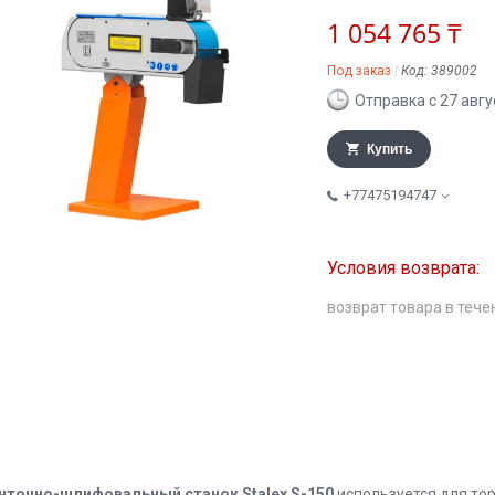
1 054 765 ₸
Под заказ
Код:
389002
Отправка с 27 авгу
Купить
+77475194747
возврат товара в тече
нточно-шлифовальный станок Stalex S-150
используется для тор