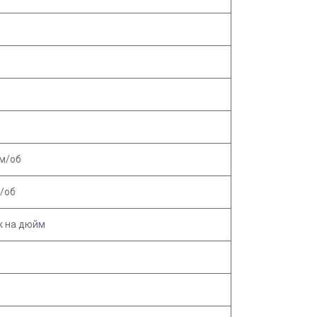
мм/об
м/об
к на дюйм