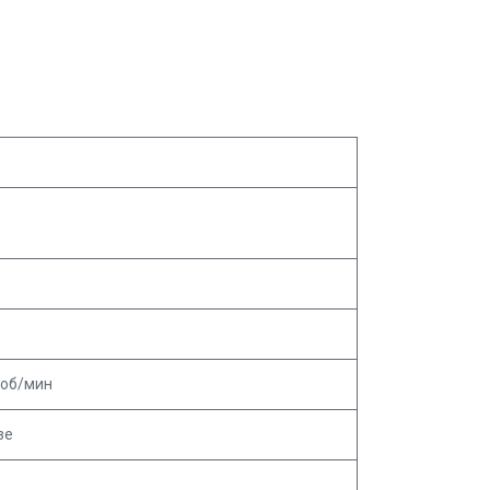
 об/мин
зе