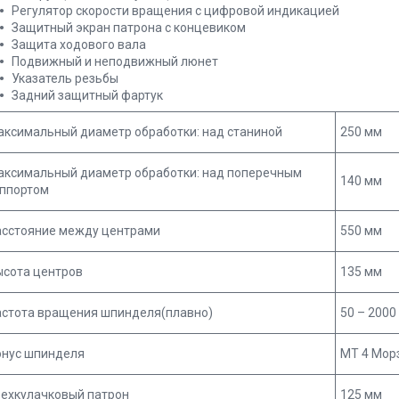
Регулятор скорости вращения с цифровой индикацией
Защитный экран патрона с концевиком
Защита ходового вала
Подвижный и неподвижный люнет
Указатель резьбы
Задний защитный фартук
аксимальный диаметр обработки: над станиной
250 мм
аксимальный диаметр обработки: над поперечным
140 мм
уппортом
асстояние между центрами
550 мм
ысота центров
135 мм
астота вращения шпинделя(плавно)
50 – 2000
онус шпинделя
MТ 4 Мор
рехкулачковый патрон
125 мм