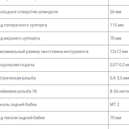
роходное отверстие шпинделя
26 мм
д поперечного суппорта
115 мм
д верхнего суппорта
70 мм
аксимальный размер хвостовика инструмента
12х12 мм
родольная подача
0,07-0,2 
етрическая резьба
0,4-3,5 м
юймовая резьба.18
8-56 нито
ноль задней бабки
МТ 2
д пиноли задней бабки
70 мм