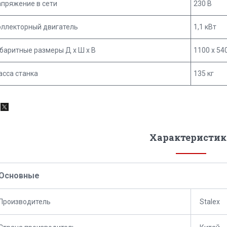
апряжение в сети
230 В
оллекторный двигатель
1,1 кВт
баритные размеры Д х Ш х В
1100 х 54
сса станка
135 кг
Характеристик
Основные
Производитель
Stalex