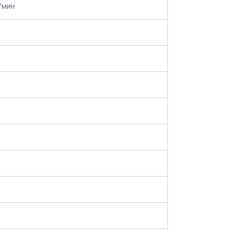
/мин
м