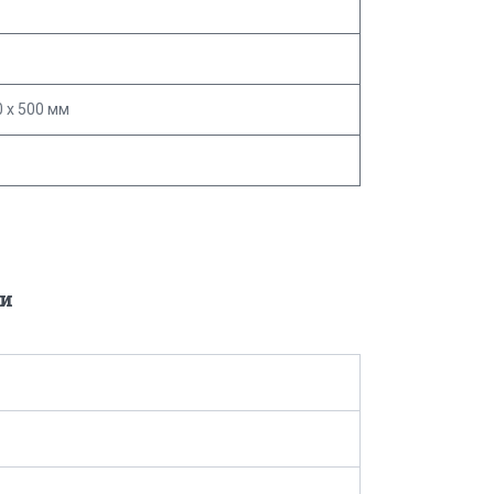
0 х 500 мм
и