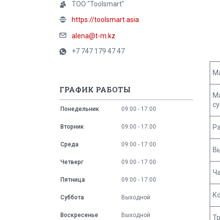
ТОО "Toolsmart"
https://toolsmart.asia
alena@t-m.kz
+7 747 179 47 47
М
ГРАФИК РАБОТЫ
М
с
Понедельник
09:00
17:00
Вторник
09:00
17:00
Р
Среда
09:00
17:00
В
Четверг
09:00
17:00
Ч
Пятница
09:00
17:00
К
Суббота
Выходной
Воскресенье
Выходной
Т