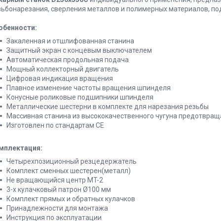
зьбонарезания, сверления металлов и полимерных материалов, п
обенности:
Закаленная и отшлифованная станина
Защитный экран с концевым выключателем
Автоматическая продольная подача
Мощный коллекторный двигатель
Цифровая индикация вращения
Плавное изменение частоты вращения шпинделя
Конусные роликовые подшипники шпинделя
Металлические шестерни в комплекте для нарезания резьбы
Массивная станина из высококачественного чугуна предотвращ
Изготовлен по стандартам СЕ
мплектация:
Четырехпозиционный резцедержатель
Комплект сменных шестерен(металл)
Не вращающийся центр MT-2
3-х кулачковый патрон Ø100 мм
Комплект прямых и обратных кулачков
Принадлежности для монтажа
Инструкция по эксплуатации