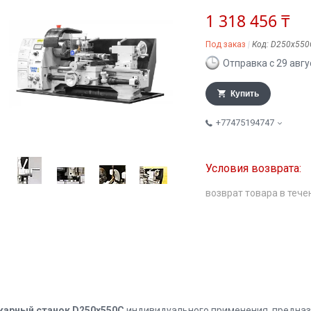
1 318 456 ₸
Под заказ
Код:
D250x550
Отправка с 29 авгу
Купить
+77475194747
возврат товара в тече
карный станок D250x550C
индивидуального применения, предназн