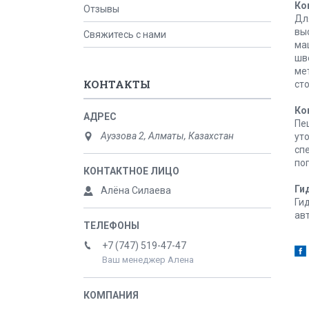
Ко
Отзывы
Дл
вы
Свяжитесь с нами
ма
шв
ме
КОНТАКТЫ
ст
Ко
Пе
Ауэзова 2, Алматы, Казахстан
ут
сп
по
Ги
Алёна Силаева
Ги
ав
+7 (747) 519-47-47
Ваш менеджер Алена