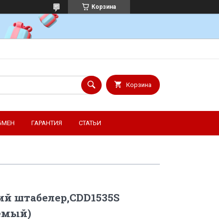
Корзина
Корзина
БМЕН
ГАРАНТИЯ
СТАТЬИ
ий штабелер,CDD1535S
емый)