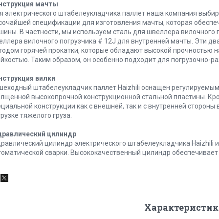
нструкция мачты
я электрического штабелеукладчика паллет наша компания выбир
сочайшей спецификации для изготовления мачты, которая обеспе
шины. В частности, мы используем сталь для швеллера вилочного 
еллера вилочного погрузчика # 12J для внутренней мачты. Эти дв
тодом горячей прокатки, которые обладают высокой прочностью на
ойкостью. Таким образом, он особенно подходит для погрузочно-р
нструкция вилки
шеходный штабелеукладчик паллет Haizhili оснащен регулируемы
олщенной высокопрочной конструкционной стальной пластины. Кром
ециальной конструкции как с внешней, так и с внутренней стороны
грузке тяжелого груза.
дравлический цилиндр
дравлический цилиндр электрического штабелеукладчика Haizhili
томатической сварки. Высококачественный цилиндр обеспечивает
Характеристик