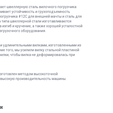
ает швеллерную сталь вилочного погрузчика
чивает устойчивость и грузоподъемность
погрузчика #12C для внешней мачты и сталь для
а типа швеллерной стали изготавливаются
 изгиб и кручение, а также хорошей усталостной
азгрузочного оборудования.
ми удлинительными вилками, изготовленными из
е того, мы усилили вилку стальной пластиной
 вилки, чтобы вилка не деформировалась при
 изготовлен методом высокоточной
 высокую производительность машины.
и