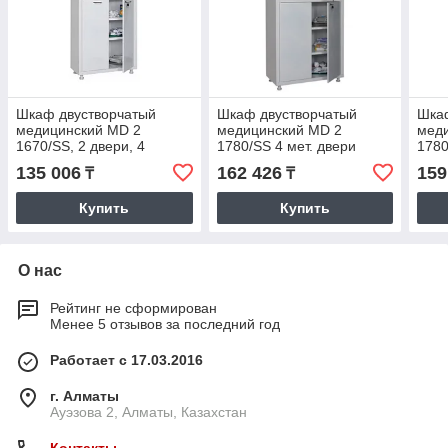
Шкаф двустворчатый
Шкаф двустворчатый
Шка
медицинский MD 2
медицинский MD 2
меди
1670/SS, 2 двери, 4
1780/SS 4 мет. двери
1780
металлических полки
стек
135 006
162 426
159
₸
₸
полк
Купить
Купить
О нас
Рейтинг не сформирован
Менее 5 отзывов за последний год
Работает с 17.03.2016
г. Алматы
Ауэзова 2, Алматы, Казахстан
Контакты