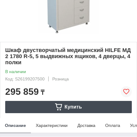
Шкаф двустворчатый медицинский HILFE MД
2 1780 R-5, 5 выдвижных ящиков, 4 дверцы, 4
полки
В наличии
Код: S26199207500
Розница
295 859
₸
Купить
Описание
Характеристики
Доставка
Оплата
Усл