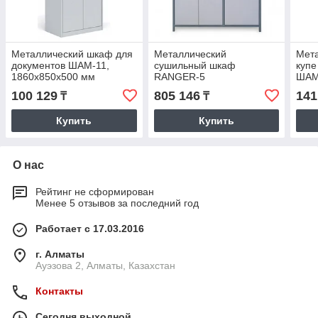
Металлический шкаф для
Металлический
Мет
документов ШАМ-11,
сушильный шкаф
купе
1860х850х500 мм
RANGER-5
ШАМ-
мм.
100 129
805 146
141
₸
₸
Купить
Купить
О нас
Рейтинг не сформирован
Менее 5 отзывов за последний год
Работает с 17.03.2016
г. Алматы
Ауэзова 2, Алматы, Казахстан
Контакты
Сегодня выходной